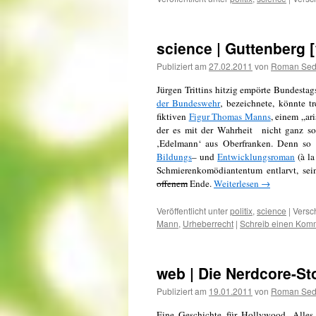
science | Guttenberg 
Publiziert am
27.02.2011
von
Roman Se
Jürgen Trittins hitzig empörte Bundestag
der Bundeswehr
‚ bezeichnete, könnte t
fiktiven
Figur Thomas Manns
, einem „ar
der es mit der Wahrheit nicht ganz so
‚Edelmann‘ aus Oberfranken. Denn so 
Bildungs
– und
Entwicklungsroman
(à la
Schmierenkomödiantentum entlarvt, sei
offenem
Ende.
Weiterlesen
→
Veröffentlicht unter
politix
,
science
|
Versc
Mann
,
Urheberrecht
|
Schreib einen Kom
web | Die Nerdcore-St
Publiziert am
19.01.2011
von
Roman Se
Eine Geschichte für Hollywood. Alles