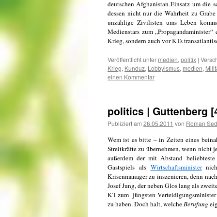
deutschen Afghanistan-Einsatz um die sc
dessen nicht nur die Wahrheit zu Grabe
unzählige Zivilisten ums Leben komme
Medienstars zum „Propagandaminister“ e
Krieg, sondern auch vor KTs transatlant
Veröffentlicht unter
medien
,
politix
|
Versch
Krieg
,
Kunduz
,
Lobbyismus
,
medien
,
Milit
einen Kommentar
politics | Guttenberg 
Publiziert am
26.05.2011
von
Roman Se
Wem ist es bitte – in Zeiten eines bein
Streitkräfte zu übernehmen, wenn nicht j
außerdem der mit Abstand beliebteste 
Gastspiels als
Wirtschaftsminister
nich
Krisenmanager zu inszenieren, denn nach
Josef Jung, der neben Glos lang als zwei
KT zum jüngsten Verteidigungsminister s
zu haben. Doch halt, welche
Berufung
eig