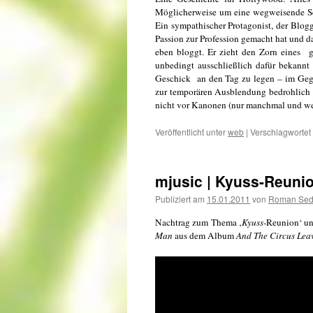
Möglicherweise um eine wegweisende Sc
Ein sympathischer Protagonist, der Blogg
Passion zur Profession gemacht hat und d
eben bloggt. Er zieht den Zorn eines g
unbedingt ausschließlich dafür bekannt
Geschick an den Tag zu legen – im Gegent
zur temporären Ausblendung bedrohlich a
nicht vor Kanonen (nur manchmal und we
Veröffentlicht unter
web
|
Verschlagwortet 
mjusic | Kyuss-Reunio
Publiziert am
15.01.2011
von
Roman Se
Nachtrag zum Thema ‚
Kyuss
-Reunion‘ un
Man
aus dem Album
And The Circus Lea