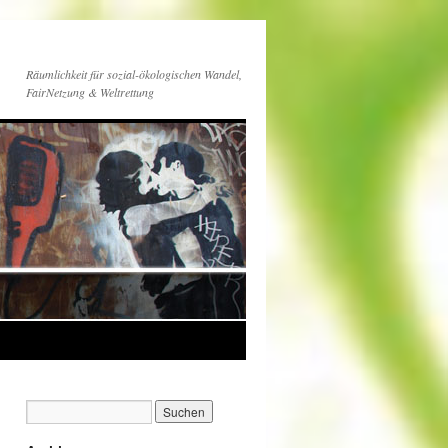
Räumlichkeit für sozial-ökologischen Wandel,
FairNetzung & Weltrettung