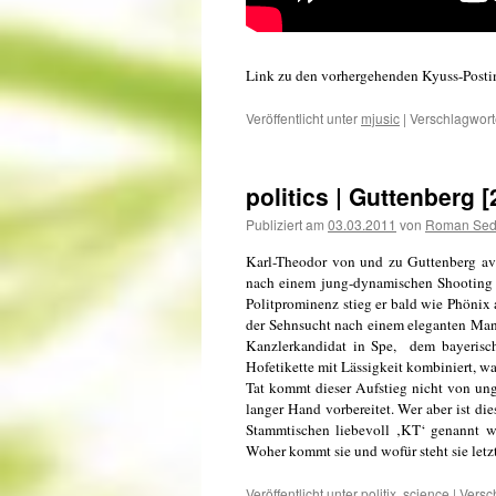
Link zu den vorhergehenden Kyuss-Post
Veröffentlicht unter
mjusic
|
Verschlagwort
politics | Guttenberg 
Publiziert am
03.03.2011
von
Roman Se
Karl-Theodor von und zu Guttenberg ava
nach einem jung-dynamischen Shooting 
Politprominenz stieg er bald wie Phönix
der Sehnsucht nach einem eleganten Man
Kanzlerkandidat in Spe, dem bayerisch
Hofetikette mit Lässigkeit kombiniert, w
Tat kommt dieser Aufstieg nicht von ung
langer Hand vorbereitet. Wer aber ist dies
Stammtischen liebevoll ‚KT‘ genannt w
Woher kommt sie und wofür steht sie letz
Veröffentlicht unter
politix
,
science
|
Versc