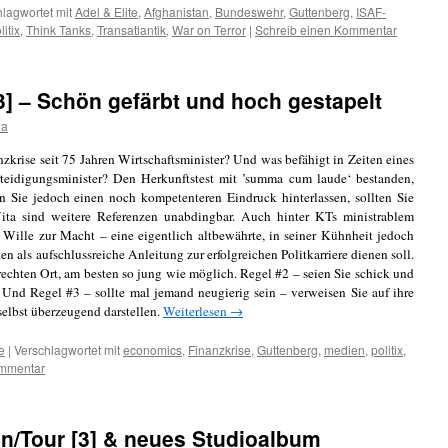
lagwortet mit
Adel & Elite
,
Afghanistan
,
Bundeswehr
,
Guttenberg
,
ISAF-
litix
,
Think Tanks
,
Transatlantik
,
War on Terror
|
Schreib einen Kommentar
[3] – Schön gefärbt und hoch gestapelt
da
zkrise seit 75 Jahren Wirtschaftsminister? Und was befähigt in Zeiten eines
teidigungsminister? Den Herkunftstest mit ’summa cum laude‘ bestanden,
en Sie jedoch einen noch kompetenteren Eindruck hinterlassen, sollten Sie
 Vita sind weitere Referenzen unabdingbar. Auch hinter KTs ministrablem
e Wille zur Macht – eine eigentlich altbewährte, in seiner Kühnheit jedoch
n als aufschlussreiche Anleitung zur erfolgreichen Politkarriere dienen soll.
 rechten Ort, am besten so jung wie möglich. Regel #2 – seien Sie schick und
. Und Regel #3 – sollte mal jemand neugierig sein – verweisen Sie auf ihre
selbst überzeugend darstellen.
Weiterlesen
→
e
|
Verschlagwortet mit
economics
,
Finanzkrise
,
Guttenberg
,
medien
,
politix
,
ommentar
n/Tour [3] & neues Studioalbum