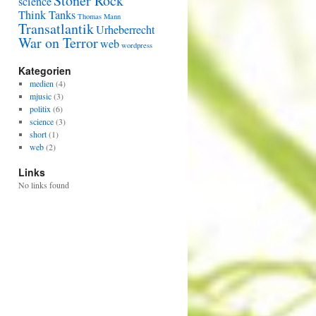
Stoner Rock
science
Think Tanks
Thomas Mann
Transatlantik
Urheberrecht
War on Terror
web
wordpress
Kategorien
medien
(4)
mjusic
(3)
politix
(6)
science
(3)
short
(1)
web
(2)
Links
No links found