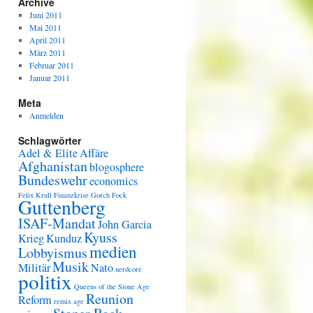
Archive
Juni 2011
Mai 2011
April 2011
März 2011
Februar 2011
Januar 2011
Meta
Anmelden
Schlagwörter
Adel & Elite
Affäre
Afghanistan
blogosphere
Bundeswehr
economics
Felix Krull
Finanzkrise
Gorch Fock
Guttenberg
ISAF-Mandat
John Garcia
Kyuss
Krieg
Kunduz
medien
Lobbyismus
Musik
Militär
Nato
nerdcore
politix
Queens of the Stone Age
Reunion
Reform
remix age