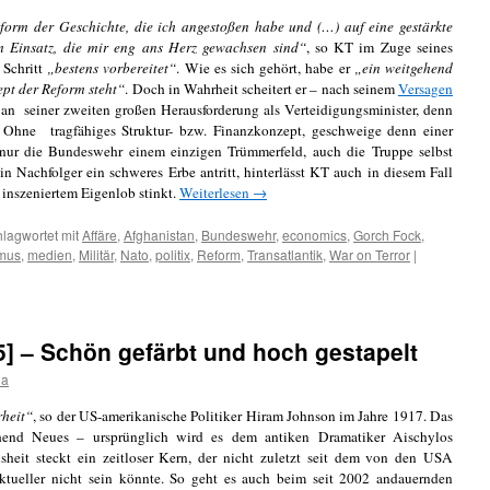
form der Geschichte, die ich angestoßen habe und (…) auf eine gestärkte
 Einsatz, die mir eng ans Herz gewachsen sind“
, so KT im Zuge seines
 Schritt
„bestens vorbereitet“
. Wie es sich gehört, habe er
„ein weitgehend
pt der Reform steht“
. Doch in Wahrheit scheitert er – nach seinem
Versagen
n seiner zweiten großen Herausforderung als Verteidigungsminister, denn
. Ohne tragfähiges Struktur- bzw. Finanzkonzept, geschweige denn einer
 nur die Bundeswehr einem einzigen Trümmerfeld, auch die Truppe selbst
ein Nachfolger ein schweres Erbe antritt, hinterlässt KT auch in diesem Fall
h inszeniertem Eigenlob stinkt.
Weiterlesen
→
lagwortet mit
Affäre
,
Afghanistan
,
Bundeswehr
,
economics
,
Gorch Fock
,
mus
,
medien
,
Militär
,
Nato
,
politix
,
Reform
,
Transatlantik
,
War on Terror
|
[5] – Schön gefärbt und hoch gestapelt
da
rheit“
, so der US-amerikanische Politiker Hiram Johnson im Jahre 1917. Das
chend Neues – ursprünglich wird es dem antiken Dramatiker Aischylos
sheit steckt ein zeitloser Kern, der nicht zuletzt seit dem von den USA
aktueller nicht sein könnte. So geht es auch beim seit 2002 andauernden