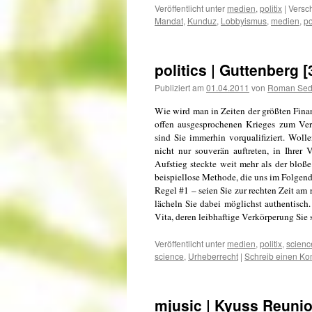
Veröffentlicht unter
medien
,
politix
|
Versch
Mandat
,
Kunduz
,
Lobbyismus
,
medien
,
po
politics | Guttenberg 
Publiziert am
01.04.2011
von
Roman Se
Wie wird man in Zeiten der größten Finan
offen ausgesprochenen Krieges zum Ver
sind Sie immerhin vorqualifiziert. Woll
nicht nur souverän auftreten, in Ihrer
Aufstieg steckte weit mehr als der bloß
beispiellose Methode, die uns im Folgende
Regel #1 – seien Sie zur rechten Zeit am
lächeln Sie dabei möglichst authentisch
Vita, deren leibhaftige Verkörperung Sie 
Veröffentlicht unter
medien
,
politix
,
scienc
science
,
Urheberrecht
|
Schreib einen K
mjusic | Kyuss Reunio