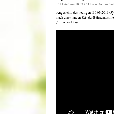
Publiziert am
16.03.2011
von
Roman Se
Angesichts des heutigen (16.03.2011)
Ky
nach einer langen Zeit der Bühnenabstine
for the Red Sun
.