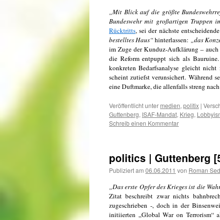
„Mit Blick auf die größte Bundeswehrre
Bundeswehr mit großartigen Truppen im
Rücktritts
, sei der nächste entscheidende
bestelltes Haus“
hinterlassen:
„das Konze
im Zuge der Kunduz-Aufklärung – auch a
die Reform entpuppt sich als Bauruine
konkreten Bedarfsanalyse gleicht nicht
scheint zutiefst verunsichert. Während s
eine Duftmarke, die allenfalls streng nac
Veröffentlicht unter
medien
,
politix
|
Versch
Guttenberg
,
ISAF-Mandat
,
Krieg
,
Lobbyis
Schreib einen Kommentar
politics | Guttenberg 
Publiziert am
06.06.2011
von
Roman Se
„Das erste Opfer des Krieges ist die Wah
Zitat beschreibt zwar nichts bahnbre
zugeschrieben -, doch in der Binsenwei
initiierten „Global War on Terrorism“ 