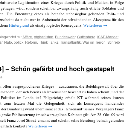
hrittweise Legitimation eines Krieges durch Politik und Medien, in Folge
 getragen wird, sondern scheinbar zwangsläufig auch etliche Soldaten und
n. Die Ernennung eines als beinahe unbesiegbar geltenden Polit- und
rscheint da nicht nur in Anbetracht der schwindenden Akzeptanz für den
ischem
Hintergrund
als einzig logische Konsequenz.
Weiterlesen
→
lagwortet mit
Affäre
,
Afghanistan
,
Bundeswehr
,
Guttenberg
,
ISAF-Mandat
,
är
,
Nato
,
politix
,
Reform
,
Think Tanks
,
Transatlantik
,
War on Terror
|
Schreib
[4] – Schön gefärbt und hoch gestapelt
da
ah offen ausgesprochenen Krieges – zuzutrauen, die Befehlsgewalt über die
emandem, der sich bereits als krisensicher bewährt zu haben scheint, und der
Politiker im Lande ist? Folgerichtig erhält KT während seines kurzen
t zum letzten Mal die Gelegenheit, sich als konsequent handelnder
 der Bundestagswahl übernimmt er das ‚Krisenamt‘ seines Vorgängers Franz
te große Fehlbesetzung im schwarz-gelben Kabinett gilt. Am 28. Okt. 09 wird
eit Franz Josef Strauß ernannt und scheint seine Berufung beinah gefunden
entlich konkret?
Weiterlesen
→