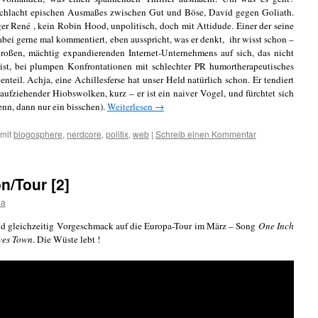
hlacht epischen Ausmaßes zwischen Gut und Böse, David gegen Goliath.
er René , kein Robin Hood, unpolitisch, doch mit Attidude. Einer der seine
abei gerne mal kommentiert, eben ausspricht, was er denkt, ihr wisst schon –
roßen, mächtig expandierenden Internet-Unternehmens auf sich, das nicht
 ist, bei plumpen Konfrontationen mit schlechter PR humortherapeutisches
eil. Achja, eine Achillesferse hat unser Held natürlich schon. Er tendiert
ufziehender Hiobswolken, kurz – er ist ein naiver Vogel, und fürchtet sich
nn, dann nur ein bisschen).
Weiterlesen
→
mit
blogosphere
,
nerdcore
,
politix
,
web
|
Schreib einen Kommentar
n/Tour [2]
da
d gleichzeitig Vorgeschmack auf die Europa-Tour im März – Song
One Inch
ves Town
. Die Wüste lebt !