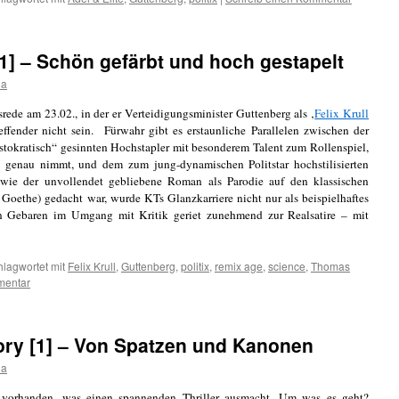
[1] – Schön gefärbt und hoch gestapelt
da
srede am 23.02., in der er Verteidigungsminister Guttenberg als ‚
Felix Krull
reffender nicht sein. Fürwahr gibt es erstaunliche Parallelen zwischen der
istokratisch“ gesinnten Hochstapler mit besonderem Talent zum Rollenspiel,
 genau nimmt, und dem zum jung-dynamischen Politstar hochstilisierten
wie der unvollendet gebliebene Roman als Parodie auf den klassischen
 Goethe) gedacht war, wurde KTs Glanzkarriere nicht nur als beispielhaftes
n Gebaren im Umgang mit Kritik geriet zunehmend zur Realsatire – mit
hlagwortet mit
Felix Krull
,
Guttenberg
,
politix
,
remix age
,
science
,
Thomas
mentar
ory [1] – Von Spatzen und Kanonen
da
 vorhanden, was einen spannenden Thriller ausmacht. Um was es geht?