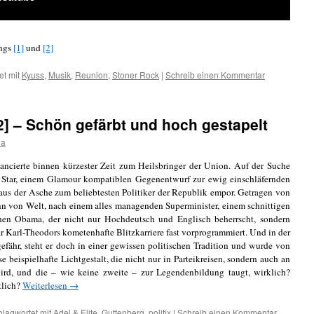
ings
[1]
und
[2]
et mit
Kyuss
,
Musik
,
Reunion
,
Stoner Rock
|
Schreib einen Kommentar
[2] – Schön gefärbt und hoch gestapelt
da
ncierte binnen kürzester Zeit zum Heilsbringer der Union. Auf der Suche
Star, einem Glamour kompatiblen Gegenentwurf zur ewig einschläfernden
 aus der Asche zum beliebtesten Politiker der Republik empor. Getragen von
n von Welt, nach einem alles managenden Superminister, einem schnittigen
en Obama, der nicht nur Hochdeutsch und Englisch beherrscht, sondern
ar Karl-Theodors kometenhafte Blitzkarriere fast vorprogrammiert. Und in der
efähr, steht er doch in einer gewissen politischen Tradition und wurde von
e beispielhafte Lichtgestalt, die nicht nur in Parteikreisen, sondern auch an
ird, und die – wie keine zweite – zur Legendenbildung taugt, wirklich?
tlich?
Weiterlesen
→
hlagwortet mit
Adel & Elite
,
Guttenberg
,
politix
|
Schreib einen Kommentar