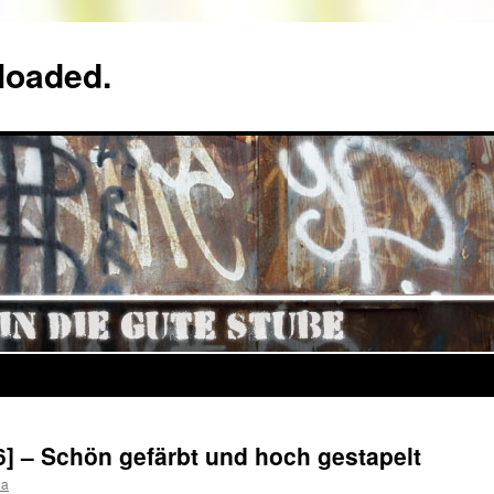
loaded.
[6] – Schön gefärbt und hoch gestapelt
da