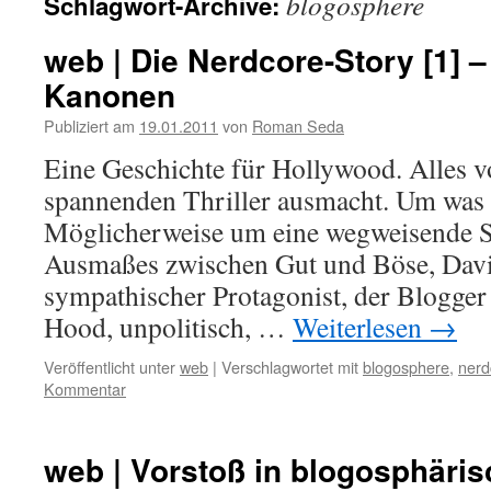
blogosphere
Schlagwort-Archive:
web | Die Nerdcore-Story [1] 
Kanonen
Publiziert am
19.01.2011
von
Roman Seda
Eine Geschichte für Hollywood. Alles v
spannenden Thriller ausmacht. Um was 
Möglicherweise um eine wegweisende S
Ausmaßes zwischen Gut und Böse, Davi
sympathischer Protagonist, der Blogger
Hood, unpolitisch, …
Weiterlesen
→
Veröffentlicht unter
web
|
Verschlagwortet mit
blogosphere
,
nerd
Kommentar
web | Vorstoß in blogosphäri