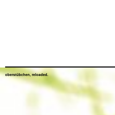
oberstübchen, reloaded.