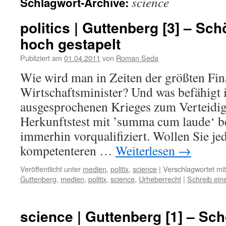
science
Schlagwort-Archive:
politics | Guttenberg [3] – Sc
hoch gestapelt
Publiziert am
01.04.2011
von
Roman Seda
Wie wird man in Zeiten der größten Fina
Wirtschaftsminister? Und was befähigt i
ausgesprochenen Krieges zum Verteidi
Herkunftstest mit ’summa cum laude‘ be
immerhin vorqualifiziert. Wollen Sie j
kompetenteren …
Weiterlesen
→
Veröffentlicht unter
medien
,
politix
,
science
|
Verschlagwortet mit
Guttenberg
,
medien
,
politix
,
science
,
Urheberrecht
|
Schreib ei
science | Guttenberg [1] – Sc