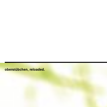
oberstübchen, reloaded.